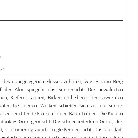
n
en
"
 des nahegelegenen Flusses zuhören, wie es vom Berg
uf der Alm spiegeln das Sonnenlicht. Die bewaldeten
men, Kiefern, Tannen, Birken und Ebereschen sowie den
ahlen beschienen. Wolken schieben sich vor die Sonne,
lassen leuchtende Flecken in den Baumkronen. Die Kiefern
r dunkles Grün gemischt. Die schneebedeckten Gipfel, die,
nd, schimmern gräulich im gleißenden Licht. Das alles lädt
Einfach hier sitzen und schauen, riechen und hören. Eine