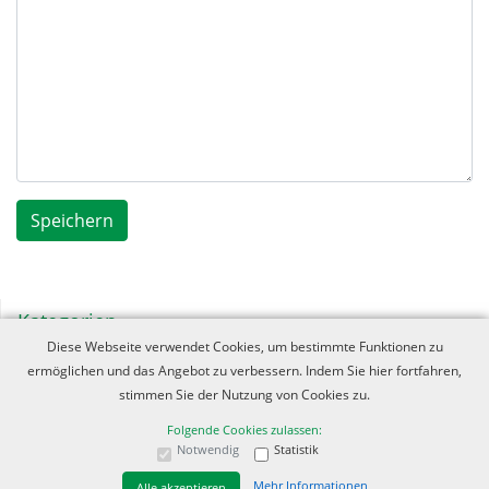
Kategorien
Diese Webseite verwendet Cookies, um bestimmte Funktionen zu
Hintergründe zu "Verflochtene Seelen" (1)
ermöglichen und das Angebot zu verbessern. Indem Sie hier fortfahren,
Westnorwegen - Historie (2)
stimmen Sie der Nutzung von Cookies zu.
Folgende Cookies zulassen:
Reisen (4)
Notwendig
Statistik
Gedanken (3)
Mehr Informationen
Alle akzeptieren