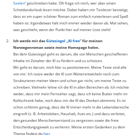
Seelen“
geschrieben habe. Oft frage ich mich, wer über einen
Schottlandurlaub lesen möchte. Dabei haben mir Testleser bestätigt,
dass es ein super schöner Roman zum einfach runterlesen und Spaß
haben ist. Irgendetwas hält mich immer wieder davon ab. Mal sehen,
was geschieht, wenn der Punkt hier auf meiner Liste steht!
Ich werde mir das
Gütesiegel „AI free“
für meinen
Norwegenroman sowie meine Homepage holen.
Bei dem Gütesiegel geht es darum, die von Menschen geschaffenen
Inhalte im Zeitalter der KI zu fördern und zu schützen.
Mir geht es darum, mich klar zu positionieren. Meine Texte sind alle
von mir. Ich nutze weder die KI zum Weiterentwickeln noch zum
Strukturieren meiner Ideen und schon gar nicht, um meine Texte zu
schreiben. Vielmehr lehne ich die KI in allen Bereichen ab. Ich möchte
weder, dass mir mein Fernseher sagt, dass ich keine Butter mehr im
Kühlschrank habe, noch dass mir die KI das Denken abnimmt. Es ist
schon schlimm genug, dass die KI immer mehr in die Lebensbereiche
eingreift (z. B. Arbeitsleben, Haushalt, Auto etc.) und dazu verleitet,
den gesunden Menschenverstand zu vergessen sowie die freie
Entscheidungsgewalt zu verlieren. Meine ersten Gedanken zu dem
Thema findest du
hier.