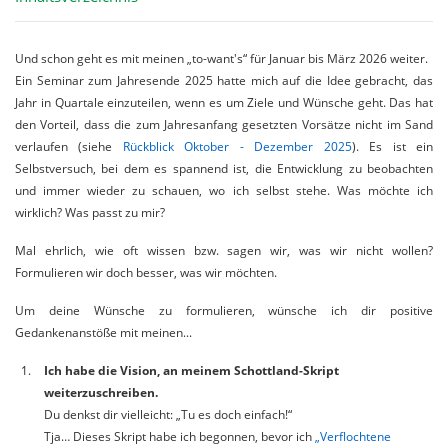
Und schon geht es mit meinen „to-want's“ für Januar bis März 2026 weiter.
Ein Seminar zum Jahresende 2025 hatte mich auf die Idee gebracht, das
Jahr in Quartale einzuteilen, wenn es um Ziele und Wünsche geht. Das hat
den Vorteil, dass die zum Jahresanfang gesetzten Vorsätze nicht im Sand
verlaufen (siehe
Rückblick Oktober - Dezember 2025
). Es ist ein
Selbstversuch, bei dem es spannend ist, die Entwicklung zu beobachten
und immer wieder zu schauen, wo ich selbst stehe. Was möchte ich
wirklich? Was passt zu mir?
Mal ehrlich, wie oft wissen bzw. sagen wir, was wir nicht wollen?
Formulieren wir doch besser, was wir möchten.
Um deine Wünsche zu formulieren, wünsche ich dir positive
Gedankenanstöße mit meinen...
Ich habe die Vision, an meinem Schottland-Skript
weiterzuschreiben.
Du denkst dir vielleicht: „Tu es doch einfach!“
Tja… Dieses Skript habe ich begonnen, bevor ich
„Verflochtene